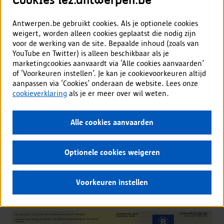
Cookies lez.antwerpen.be
Voor prioritaire voertuigen (ambulances,
brandweerwagens, politiewagens), legervoertuigen,
Antwerpen.be gebruikt cookies. Als je optionele cookies
voertuigen voor professioneel vervoer van personen met
weigert, worden alleen cookies geplaatst die nodig zijn
een handicap, uitzonderlijk vervoer en mobiele kranen
voor de werking van de site. Bepaalde inhoud (zoals van
gelden
andere voorwaarden
die niet opgenomen zijn in de
YouTube en Twitter) is alleen beschikbaar als je
test.
marketingcookies aanvaardt via ‘Alle cookies aanvaarden’
Je vindt meer informatie over de toegangsvoorwaarden
of ‘Voorkeuren instellen’. Je kan je cookievoorkeuren altijd
op
www.sna.be/LEZ
.
aanpassen via ‘Cookies’ onderaan de website. Lees onze
Je gegevens worden behandeld volgens de
privacy
cookieverklaring
als je er meer over wil weten.
voorwaarden
.
Alle cookies aanvaarden
Check je voertuig
Optionele cookies weigeren
Voorkeuren instellen
Info