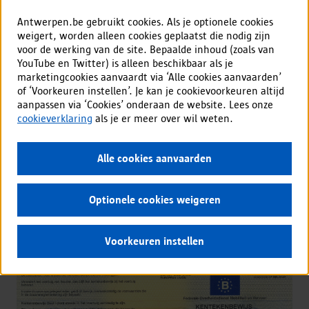
Vehicles for professional use
Other conditions
apply for priority vehicles (ambulances,
Antwerpen.be gebruikt cookies. Als je optionele cookies
fire engines, police cars), army vehicles and vehicles for the
weigert, worden alleen cookies geplaatst die nodig zijn
professional transport of disabled persons. These are not
voor de werking van de site. Bepaalde inhoud (zoals van
included in the test.
YouTube en Twitter) is alleen beschikbaar als je
marketingcookies aanvaardt via ‘Alle cookies aanvaarden’
More information on
www.sna.be/LEZ
.
of ‘Voorkeuren instellen’. Je kan je cookievoorkeuren altijd
Your data will be processes in accordance with our
privacy
aanpassen via ‘Cookies’ onderaan de website. Lees onze
policy
.
cookieverklaring
als je er meer over wil weten.
Check your vehicle
Alle cookies aanvaarden
Optionele cookies weigeren
Voorkeuren instellen
Info