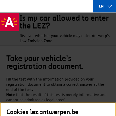
EN
Is my car allowed to enter
the LEZ?
Discover whether your vehicle may enter Antwerp’s
Low Emission Zone.
Take your vehicle’s
registration document.
Fill the test with the information provided on your
registration document to obtain a correct answer at the
end of the test.
Note
that the result of this test is merely informative and
cannot be admitted as legal proof.
Cookies lez.antwerpen.be