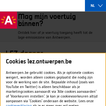
NL
Mag mijn voertuig
binnen?
Ontdek hier of je voertuig toegang heeft tot de
lage-emissiezone van Antwerpen.
LEZ-dagpas
Cookies lez.antwerpen.be
Check
hier
eerst of je voertuig binnen mag in de lage-
emissiezone (LEZ).
Antwerpen.be gebruikt cookies. Als je optionele cookies
Mag je voertuig
niet binnen
in de LEZ?
weigert, worden alleen cookies geplaatst die nodig zijn
Klik dan op 'volgende' om een
LEZ-dagpas
aan te kopen.
voor de werking van de site. Bepaalde inhoud (zoals van
YouTube en Twitter) is alleen beschikbaar als je
marketingcookies aanvaardt via ‘Alle cookies aanvaarden’
of ‘Voorkeuren instellen’. Je kan je cookievoorkeuren altijd
Een dagpas kost
45,00 euro.
aanpassen via ‘Cookies’ onderaan de website. Lees onze
Per nummerplaat kan je per jaar maximaal 12 keer een
cookieverklaring
als je er meer over wil weten.
LEZ-dagpas aankopen.