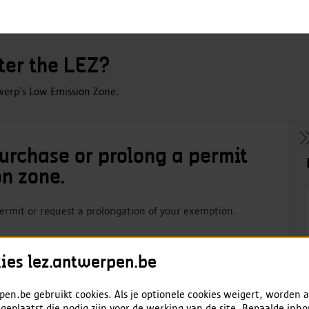
ter the LEZ?
werp’s Low Emission Zone.
purchase or prolong a permit
on zone.
permit or request a prolongation of your exemption.
ies lez.antwerpen.be
en.be gebruikt cookies. Als je optionele cookies weigert, worden a
 geplaatst die nodig zijn voor de werking van de site. Bepaalde inh