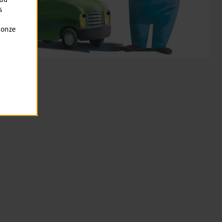
s
 onze