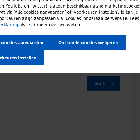
van YouTube en Twitter) is alleen beschikbaar als je marketingcookie
dt via ‘Alle cookies aanvaarden’ of ‘Voorkeuren instellen’. Je kan je
oorkeuren altijd aanpassen via ‘Cookies’ onderaan de website. Lees
ber plate have to be registered once (exception:
erklaring
als je er meer over wil weten.
).
h our
privacy policy
.
e cookies aanvaarden
Optionele cookies weigeren
 same information again.
rkeuren instellen
ister with A profile' you can also at once create a new
Start