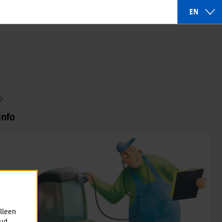
EN
Info
lleen
oud