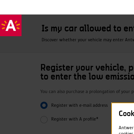
Is my car allowed to en
Discover whether your vehicle may enter Ant
Register your vehicle, 
to enter the low emissi
You can also purchase a prolongation of your 
Register with e-mail address
Cook
Register with A profile*
Antwerp
cookies